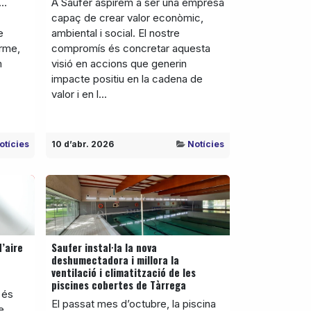
l…
A Saufer aspirem a ser una empresa
capaç de crear valor econòmic,
e
ambiental i social. El nostre
rme,
compromís és concretar aquesta
m
visió en accions que generin
impacte positiu en la cadena de
valor i en l...
otícies
10 d’abr. 2026
Notícies
d’aire
Saufer instal·la la nova
deshumectadora i millora la
ventilació i climatització de les
piscines cobertes de Tàrrega
 és
El passat mes d’octubre, la piscina
e