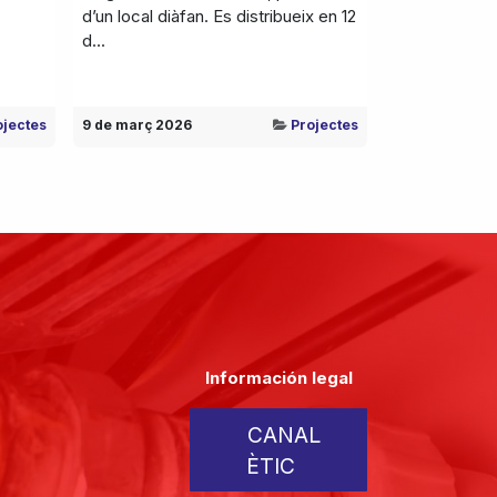
d’un local diàfan. Es distribueix en 12
d...
ojectes
9 de març 2026
Projectes
Información legal
CANAL
ÈTIC