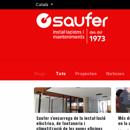
Skip to Content
Català
Inici
Qui Som
Instal·lacions
Man
Blogs:
Tots
Projectes
Notícies
Saufer s’encarrega de la instal·lació
Més d
elèctrica, de fontaneria i
en la 
climatització de les noves oficines