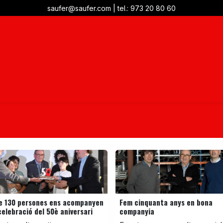
saufer@saufer.com
|
tel.: 973 20 80 60
teniment
Management energètic
Projectes
Notícies
e 130 persones ens acompanyen
Fem cinquanta anys en bona
celebració del 50è aniversari
companyia