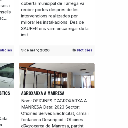
coberta municipal de Tàrrega va
ses i
reobrir portes després de les
nsells
intervencions realitzades per
ac...
millorar les instal·lacions. Des de
SAUFER ens vam encarregar de la
inst...
otícies
9 de març 2026
Notícies
STICS
AGROXARXA A MANRESA
Nom: OFICINES D’AGROXARXA A
MANRESA Data: 2023 Sector:
Oficines Servei: Electricitat, clima i
ata:
fontaneria Descripció : Oficines
ca
d’Agroxarxa de Manresa, partint