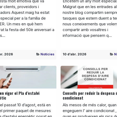
esta molt emotiva que va
Encetem un any molt especia
r clients, proveïdors i
Malgrat que en les entrades al
lladors Aquest maig ha estat
nostre blog compartim sempr
special per a la família de
tasques que estem duent a te
R. Un mes en què hem
nous coneixements que vole
at la festa del 50è aniversari a
compartir amb vosaltres i
s...
informació que pensem q...
br. 2026
Notícies
10 d’abr. 2026
N
en vigor el Pla d’estalvi
Consells per reduir la despesa 
ètic
condicionat
l passat 10 d’agost, està en
Als mesos de més calor, quan
 el primer paquet de mesures
engeguem l’ aire condicionat ,
a d’estalvi energètic posat en
quan es produeixen els pics d