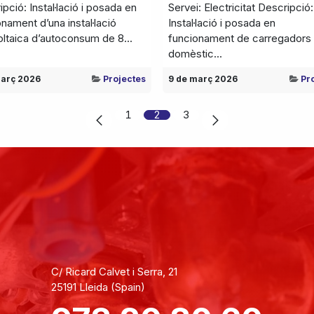
pció: Instal·lació i posada en
Servei: Electricitat Descripció:
nament d’una instal·lació
Instal·lació i posada en
oltaica d’autoconsum de 8...
funcionament de carregadors
domèstic...
març 2026
Projectes
9 de març 2026
Pr
1
2
3
C/ Ricard Calvet i Serra, 21
25191 Lleida (Spain)