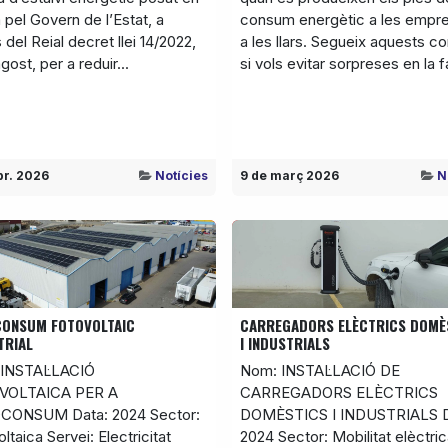
pel Govern de l’Estat, a
consum energètic a les empre
 del Reial decret llei 14/2022,
a les llars. Segueix aquests co
agost, per a reduir...
si vols evitar sorpreses en la f
br. 2026
Notícies
9 de març 2026
N
ONSUM FOTOVOLTAIC
CARREGADORS ELÈCTRICS DOMÈ
TRIAL
I INDUSTRIALS
INSTAL·LACIÓ
Nom: INSTAL·LACIÓ DE
VOLTAICA PER A
CARREGADORS ELÈCTRICS
CONSUM Data: 2024 Sector:
DOMÈSTICS I INDUSTRIALS D
ltaica Servei: Electricitat
2024 Sector: Mobilitat elèctri