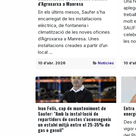
Una f
d’Agroxarxa a Manresa
aplega
En els últims mesos, Saufer s’ha
treba
encarregat de les instal·lacions
molt e
elèctrica, de fontaneria i
SAUFE
climatització de les noves oficines
celebr
d’Agroxarxa a Manresa. Unes
les no
instal·lacions creades a partir d’un
local ...
10 d’abr. 2026
Notícies
10 d’a
Ivan Felís, cap de manteniment de
Entra 
Saufer: “Amb la instal·lació de
energ
repartidors de costos s’aconsegueix
Des de
un estalvi mitjà entre el 25-35% de
vigor
gas o gasoil”
del Pl