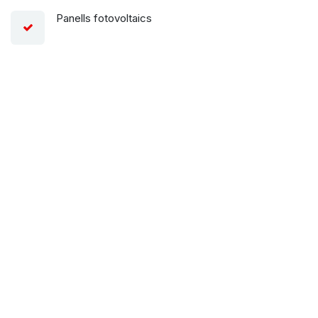
Panells fotovoltaics
T'escoltem i planifiquem amb tu l'execució i la
posada a punt de la teva instal·lació
Contactar