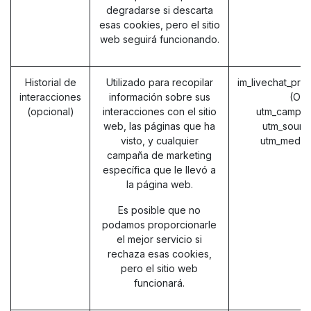
degradarse si descarta
esas cookies, pero el sitio
web seguirá funcionando.
Historial de
Utilizado para recopilar
im_livechat_pre
interacciones
información sobre sus
(Od
(opcional)
interacciones con el sitio
utm_campai
web, las páginas que ha
utm_sourc
visto, y cualquier
utm_mediu
campaña de marketing
específica que le llevó a
la página web.
Es posible que no
podamos proporcionarle
el mejor servicio si
rechaza esas cookies,
pero el sitio web
funcionará.