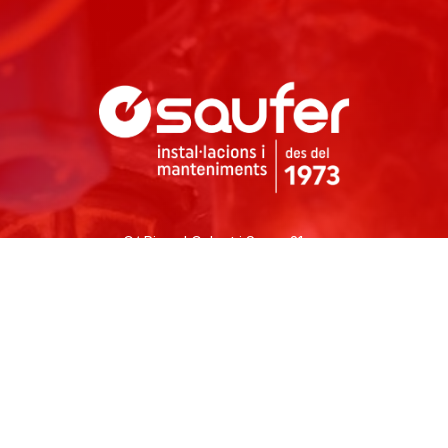
C/ Ricard Calvet i Serra, 21
25191 Lleida (Spain)
973 20 80 60
saufer@saufer.com
Información legal